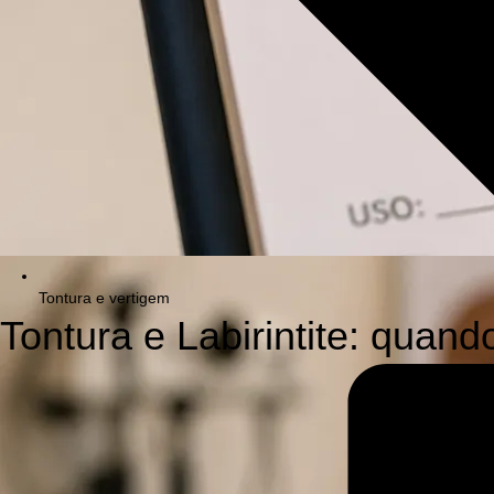
Tontura e vertigem
Tontura e Labirintite: quando