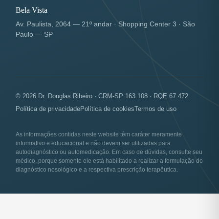
Bela Vista
Av. Paulista, 2064 — 21º andar · Shopping Center 3 · São
Paulo — SP
© 2026 Dr. Douglas Ribeiro · CRM-SP 163.108 · RQE 67.472
Política de privacidade
Política de cookies
Termos de uso
As informações contidas neste website têm caráter meramente
informativo e educacional e não devem ser utilizadas para
autodiagnóstico ou automedicação. Em caso de dúvidas, consulte seu
médico, porque somente ele está habilitado a realizar a formulação do
diagnóstico nosológico e a respectiva prescrição terapêutica.