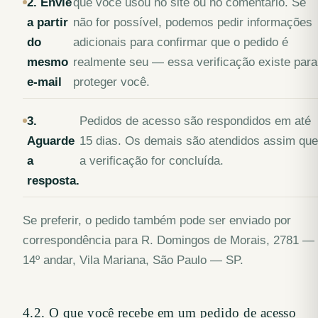
2. Envie
que você usou no site ou no comentário. Se
a partir
não for possível, podemos pedir informações
do
adicionais para confirmar que o pedido é
mesmo
realmente seu — essa verificação existe para
e-mail
proteger você.
3.
Pedidos de acesso são respondidos em até
Aguarde
15 dias. Os demais são atendidos assim que
a
a verificação for concluída.
resposta.
Se preferir, o pedido também pode ser enviado por
correspondência para R. Domingos de Morais, 2781 —
14º andar, Vila Mariana, São Paulo — SP.
4.2. O que você recebe em um pedido de acesso