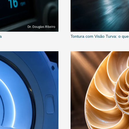
a
Tontura com Visão Turva: o que 