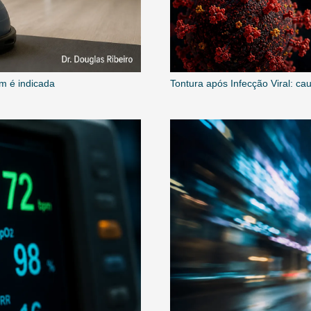
em é indicada
Tontura após Infecção Viral: c