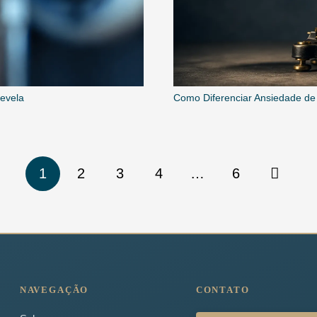
revela
Como Diferenciar Ansiedade de L
1
2
3
4
…
6
NAVEGAÇÃO
CONTATO