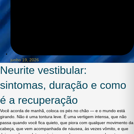
junho 19, 2026
Neurite vestibular:
sintomas, duração e como
é a recuperação
Você acorda de manhã, coloca os pés no chão — e o mundo está
girando. Não é uma tontura leve. É uma vertigem intensa, que não
passa quando você fica quieto, que piora com qualquer movimento da
cabeça, que vem acompanhada de náusea, às vezes vômito, e que