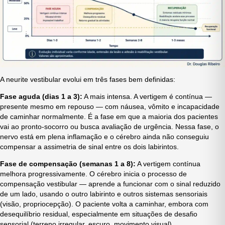
A neurite vestibular evolui em três fases bem definidas:
Fase aguda (dias 1 a 3):
A mais intensa. A vertigem é contínua —
presente mesmo em repouso — com náusea, vômito e incapacidade
de caminhar normalmente. É a fase em que a maioria dos pacientes
vai ao pronto-socorro ou busca avaliação de urgência. Nessa fase, o
nervo está em plena inflamação e o cérebro ainda não conseguiu
compensar a assimetria de sinal entre os dois labirintos.
Fase de compensação (semanas 1 a 8):
A vertigem contínua
melhora progressivamente. O cérebro inicia o processo de
compensação vestibular — aprende a funcionar com o sinal reduzido
de um lado, usando o outro labirinto e outros sistemas sensoriais
(visão, propriocepção). O paciente volta a caminhar, embora com
desequilíbrio residual, especialmente em situações de desafio
sensorial (terreno irregular, escuro, movimento visual).