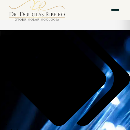
Vila
Av. Paulista — Bela
WhatsApp
Instagram
Mariana
Vista