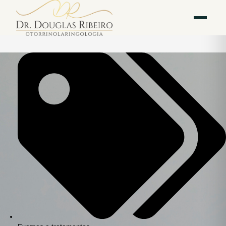
Vila
Av. Paulista — Bela
WhatsApp
Instagram
Mariana
Vista