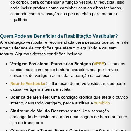
do corpo), para compensar a função vestibular reduzida. Isso
pode incluir práticas como caminhar com os olhos fechados,
contando com a sensação dos pés no chão para manter o
equilíbrio.
Quem Pode se Beneficiar da Reabilitação Vestibular?
A reabilitação vestibular é recomendada para pessoas que sofrem de
uma variedade de condições que afetam o equilíbrio e causam
tontura. Algumas dessas condições incluem:
Vertigem Posicional Paroxística Benigna (
VPPB
):
Uma das
causas mais comuns de tontura, caracterizada por breves
episódios de vertigem ao mudar a posição da cabeça.
Neurite Vestibular
:
Inflamação do nervo vestibular, que pode
causar vertigem intensa e súbita.
Doença de Menière:
Uma condição crônica que afeta o ouvido
interno, causando vertigem, perda auditiva e
zumbido
.
Síndrome de Mal do Desembarque:
Uma sensação
prolongada de movimento após uma viagem de barco ou outro
tipo de transporte.
Concussões e Traumatismos Cranianos:
Lesões na cabeça