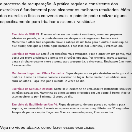
o processo de recuperação. A prática regular e consistente dos
exercícios é fundamental para alcançar os melhores resultados. Além
dos exercícios físicos convencionais, o paiente pode realizar alguns
especificamente para trbalhar o sistema vestibular.
Exercício de VOR X1
:
Fixe seu olhar em um ponto à sua frente, como um pequeno
adesivo na parede, ou a ponta de uma caneta que você segura em frente a você.
Mantenha o olhar fixo enquanto move a cabeça de um lado para o outro o mais rápido
que puder, sem que o ponto fique borrado. Faça isso por 1 minuto, 3 vezes ao dia.
Exercício de VOR X2:
Este é um exercício mais avançado. Fixe o olhar em um ponto, mas
desta vez mova a cabeça e o ponto em direções opostas. Por exemplo, mova a cabeça
para a direita enquanto move o ponto para a esquerda, e vice-versa. Repita por 1 minuto,
3 vezes ao dia.
Marcha no Lugar com Olhos Fechados:
Fique de pé com os pés afastados na largura dos
ombros. Feche os olhos e comece a marchar no lugar. Tente manter o equilíbrio sem
abrir os olhos. Faça isso por 1 minuto, 2 vezes ao dia.
Exercício de Subida e Descida:
Sente-se e levante-se de uma cadeira lentamente sem usar
as mãos para apoio. Mantenha os olhos abertos e focados em um ponto à frente. Repita
esse movimento por 1 minuto, 2 vezes ao dia.
Exercício de Equilíbrio em Um Pé:
Fique de pé perto de uma parede ou cadeira para
suporte, se necessário. Levante uma perna e tente manter o equilíbrio por 30 segundos.
Troque de perna e repita. Faça isso 3 vezes para cada perna, 2 vezes ao dia.
Veja no vídeo abaixo, como fazer esses exercícios.