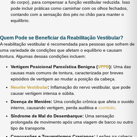
do corpo), para compensar a função vestibular reduzida. Isso
pode incluir práticas como caminhar com os olhos fechados,
contando com a sensação dos pés no chão para manter o
equilíbrio.
Quem Pode se Beneficiar da Reabilitação Vestibular?
A reabilitação vestibular é recomendada para pessoas que sofrem de
uma variedade de condições que afetam o equilíbrio e causam
tontura. Algumas dessas condições incluem:
Vertigem Posicional Paroxística Benigna (
VPPB
):
Uma das
causas mais comuns de tontura, caracterizada por breves
episódios de vertigem ao mudar a posição da cabeça.
Neurite Vestibular
:
Inflamação do nervo vestibular, que pode
causar vertigem intensa e súbita.
Doença de Menière:
Uma condição crônica que afeta o ouvido
interno, causando vertigem, perda auditiva e
zumbido
.
Síndrome de Mal do Desembarque:
Uma sensação
prolongada de movimento após uma viagem de barco ou outro
tipo de transporte.
Concussões e Traumatismos Cranianos:
Lesões na cabeça