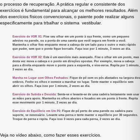
o processo de recuperação. A prática regular e consistente dos
exercícios é fundamental para alcançar os melhores resultados. Além
dos exercícios físicos convencionais, o paiente pode realizar alguns
especificamente para trbalhar o sistema vestibular.
Exercício de VOR X1
:
Fixe seu olhar em um ponto à sua frente, como um pequeno
adesivo na parede, ou a ponta de uma caneta que você segura em frente a você.
Mantenha o olhar fixo enquanto move a cabeça de um lado para o outro o mais rápido
que puder, sem que o ponto fique borrado. Faça isso por 1 minuto, 3 vezes ao dia.
Exercício de VOR X2:
Este é um exercício mais avançado. Fixe o olhar em um ponto, mas
desta vez mova a cabeça e o ponto em direções opostas. Por exemplo, mova a cabeça
para a direita enquanto move o ponto para a esquerda, e vice-versa. Repita por 1 minuto,
3 vezes ao dia.
Marcha no Lugar com Olhos Fechados:
Fique de pé com os pés afastados na largura dos
ombros. Feche os olhos e comece a marchar no lugar. Tente manter o equilíbrio sem
abrir os olhos. Faça isso por 1 minuto, 2 vezes ao dia.
Exercício de Subida e Descida:
Sente-se e levante-se de uma cadeira lentamente sem usar
as mãos para apoio. Mantenha os olhos abertos e focados em um ponto à frente. Repita
esse movimento por 1 minuto, 2 vezes ao dia.
Exercício de Equilíbrio em Um Pé:
Fique de pé perto de uma parede ou cadeira para
suporte, se necessário. Levante uma perna e tente manter o equilíbrio por 30 segundos.
Troque de perna e repita. Faça isso 3 vezes para cada perna, 2 vezes ao dia.
Veja no vídeo abaixo, como fazer esses exercícios.