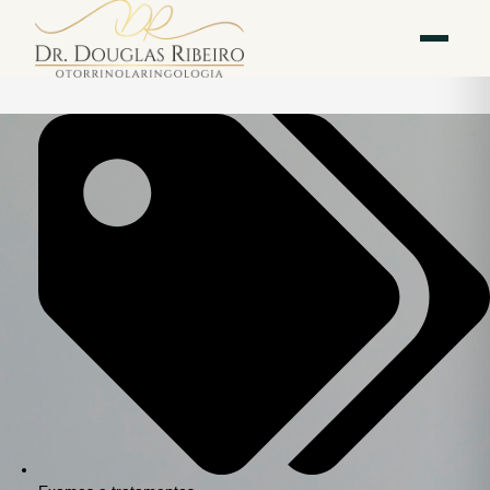
Vila
Av. Paulista — Bela
WhatsApp
Instagram
Mariana
Vista