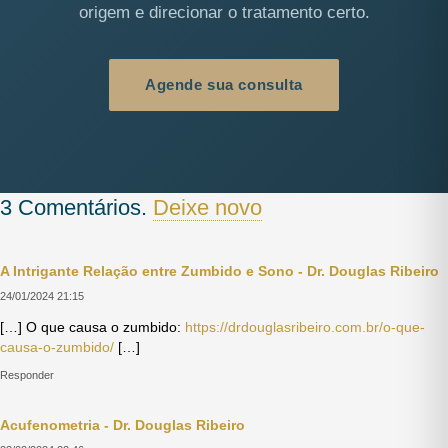
origem e direcionar o tratamento certo.
Agende sua consulta
3
Comentários
.
Deixe novo
A Intrigante Relação entre Zumbido e Sono - Dr. Douglas Ribeiro
24/01/2024 21:15
[…] O que causa o zumbido:
https://drdouglasribeiro.com.br/o-que-
causa-o-zumbido/
[…]
Responder
Acufenometria - Dr. Douglas Ribeiro