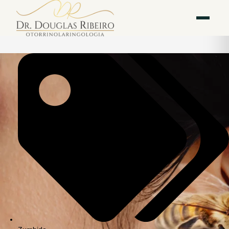
Vila
Av. Paulista — Bela
WhatsApp
Instagram
Mariana
Vista