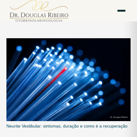
Vila
Av. Paulista — Bela
WhatsApp
Instagram
Mariana
Vista
Neurite Vestibular: sintomas, duração e como é a recuperação